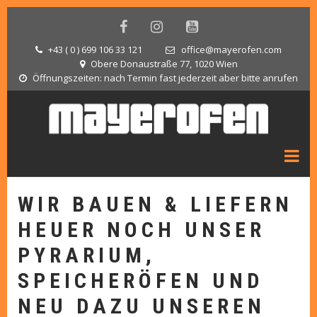
Direkt
zum
facebook
instagram
youtube
Inhalt
+43 ( 0 ) 699 106 33 121
office@mayerofen.com
tel
email
Obere Donaustraße 77, 1020 Wien
map-
marker
Öffnungszeiten: nach Termin fast jederzeit aber bitte anrufen
opening
hours
WIR BAUEN & LIEFERN
HEUER NOCH UNSER
PYRARIUM,
SPEICHERÖFEN UND
NEU DAZU UNSEREN