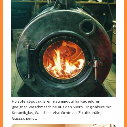
Holzofen,Sputnik, Brennraummodul für Kachelöfen
geeignet. Waschmaschine aus den 50ern, Originaltüre mit
Keramikglas, Waschmittelschächte als Zuluftkanäle,
Gussschamott