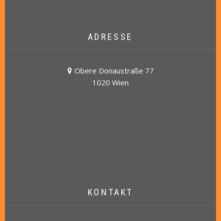
ADRESSE
Obere Donaustraße 77
a
d
1020 Wien
d
r
e
s
s
KONTAKT